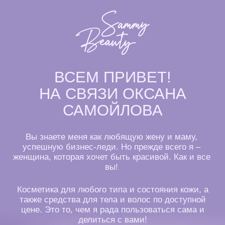
ВСЕМ ПРИВЕТ!
НА СВЯЗИ ОКСАНА
САМОЙЛОВА
Вы знаете меня как любящую жену и маму,
успешную бизнес-леди. Но прежде всего я –
женщина, которая хочет быть красивой. Как и все
вы!
Косметика для любого типа и состояния кожи, а
также средства для тела и волос по доступной
цене. Это то, чем я рада пользоваться сама и
делиться с вами!